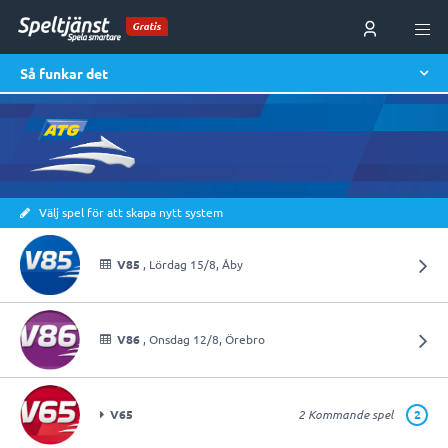
Gratis
Så funkar det
Välj spel för att skapa nytt system
V85
, Lördag 15/8, Åby
V86
, Onsdag 12/8, Örebro
V65
2 Kommande spel
2