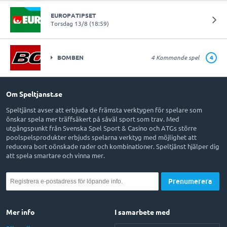
EUROPATIPSET
Torsdag 13/8 (18:59)
BOMBEN
4 Kommande spel
4
Om Speltjanst.se
Speltjänst avser att erbjuda de främsta verktygen för spelare som
önskar spela mer träffsäkert på såväl sport som trav. Med
utgångspunkt från Svenska Spel Sport & Casino och ATGs större
poolspelsprodukter erbjuds spelarna verktyg med möjlighet att
reducera bort oönskade rader och kombinationer. Speltjänst hjälper dig
att spela smartare och vinna mer.
Mer info
I samarbete med