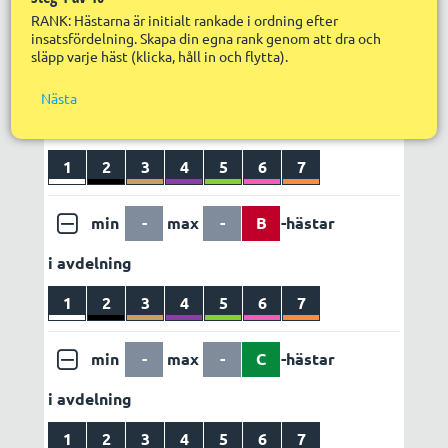
Nä
Utdelning
Egen vinstvärdering
RANK: Hästarna är initialt rankade i ordning efter
G
insatsfördelning. Skapa din egna rank genom att dra och
LÄGG TILL REGEL
ABC set 1
släpp varje häst (klicka, håll in och flytta).
S
S
f
min
-
max
-
A
-hästar
R
Nästa
R
i avdelning
in
S
R
1
2
3
4
5
6
7
p
R
s
min
-
max
-
B
-hästar
i avdelning
1
2
3
4
5
6
7
min
-
max
-
C
-hästar
i avdelning
1
2
3
4
5
6
7