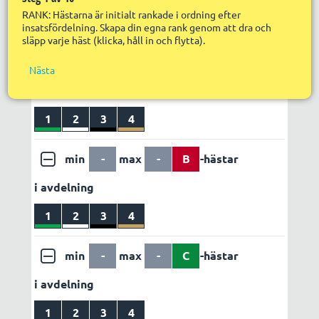
Nä
Utdelning
Egen vinstvärdering
RANK: Hästarna är initialt rankade i ordning efter
R
insatsfördelning. Skapa din egna rank genom att dra och
LÄGG TILL REGEL
ABC set 1
släpp varje häst (klicka, håll in och flytta).
R
S
in
f
min
-
max
-
A
-hästar
Nästa
R
i avdelning
R
s
S
1
2
3
4
p
min
-
max
-
B
-hästar
i avdelning
1
2
3
4
min
-
max
-
C
-hästar
i avdelning
1
2
3
4