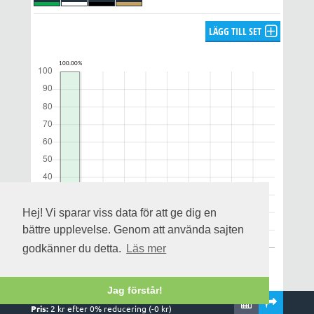
LÄGG TILL SET
Hej! Vi sparar viss data för att ge dig en
bättre upplevelse. Genom att använda sajten
godkänner du detta.
Läs mer
Jag förstår!
Rader:
1
,
1
system och
1
kuponger
Notera att utdelningsprognosen enbart gäller för alla rätt och
Pris:
2
kr efter
0
% reducering (-
0
kr)
uppskattas på streckfördelningen och omsättningen när