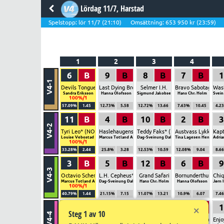
Lördag 11/7, Harstad
Spelstopp:
lör 11/7 (21:10)
Omsättning:
653 950
kr
(23:59)
1
2
3
4
6
B
9
B
8
B
7
B
1
V4-1
Devils Tongue
Last Dying Breath
Selmer I.H.
Bravo Sabotage
Was
Sandra Eriksson
Hanna Olofsson
Sigmund Jakobsen
Hans Chr. Holm
Svein
100%/1
57.09%
1.45
12.73%
5.58
12.72%
13.66
7.63%
10.45
4.2
11
B
4
B
10
B
2
B
3
V4-2
Tyri Leo* (NO)
Haslehaugens Vår* (NO)
Teddy Faks* (NO)
Austvass Lykke* (
Kapt
Louise Vebostad Trudvang
Marcus Totland Aadland
Dag-Sveinung Dalen
Tina Lagesen Henriksen
Adria
100%/1
33.28%
2.44
25.8%
3.28
12.53%
10.59
12.08%
9.04
8.6
3
B
5
B
12
B
6
B
9
V4-3
Octavio Schermer*
L.H. Cepheus* (NO)
Grand Safari
Bornunderthunder
Chiq
Marcus Totland Aadland
Dag-Sveinung Dalen
Hans Chr. Holm
Hanna Olofsson
Jørn 
100%/1
40.79%
1.44
21.15%
7.15
11.07%
13.21
10.9%
6.07
7.4
2
B
11
B
9
B
12
B
1
×
Steg 1 av 10
V4-4
Treasure Tile*
Ja Ba Da Ba Doooo
Beast
Billy the Bronco
Enjo