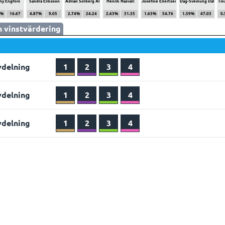
ny Engfors
Sandra Eriksson
Adrian Solberg Akselsen
Henrik Näsvall
Josefine Eilertsen
Dag-Sveinung Dalen
Tin
7%
16.67
4.87%
9.05
2.74%
24.24
2.63%
31.35
1.63%
54.76
1.59%
47.03
0
 vinstvärdering
vdelning
1
2
3
4
vdelning
1
2
3
4
vdelning
1
2
3
4