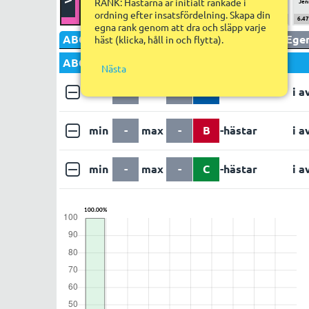
RANK: Hästarna är initialt rankade i
Jørn Ivar Eilertsen
Hanna Olofsson
Marcus Totland Aadland
Hans Chr. Holm
Jen
100%/1
ordning efter insatsfördelning. Skapa din
34.67%
2.03
23.43%
3.32
11.84%
16.80
7.86%
17.44
6.4
egna rank genom att dra och släpp varje
ABC
Utgång
Poäng
Faktor
Utdelning
Egen
häst (klicka, håll in och flytta).
ABC set 1
Nästa
min
-
max
-
A
-hästar
i a
min
-
max
-
B
-hästar
i a
min
-
max
-
C
-hästar
i a