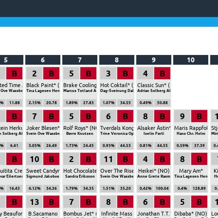
5
6
7
8
9
10
B
2
B
5
B
3
B
4
B
ted Time Ås*
Black Paint* (NO)
Brake Cooling*
Hot Coktail* (NO)
Classic Sun* (NO)
 Ove Wassberg
Tina Lagesen Henriksen
Marcus Totland Aadland
Dag-Sveinung Dalen
Adrian Solberg Akselsen
3%
11.88
2.15%
20.78
1.89%
27.83
1.07%
34.55
0.49%
50.88
B
7
B
5
B
6
B
8
B
9
B
NO)
ein Herkules* (NO)
Joker Blesen* (NO)
Rolf Roys* (NO)
Tverdals Kongen* (NO)
Alsaker Åstin* (NO)
Maris Rappfot* (
St
n Solberg Akselsen
Svein Ove Wassberg
Børre Knutsen
Trine Veronica Opdahl
Iselin Førli
Hans Chr. Holm
Mir
6%
6.41
3.05%
26.49
1.73%
24.45
0.93%
44.53
0.81%
44.55
0.59%
37.39
0
B
10
B
2
B
11
B
4
B
8
B
uitita Creation* (NO)
Sweet Candyman
Hot Chocolate* (NO)
Over The Rise* (NO)
Heikei* (NO)
Mary Am*
K
Ivar Eilertsen
Sigmund Jakobsen
Sandra Eriksson
Svein Ove Wassberg
Anne Grete Rasmussen
Tina Lagesen Henrikse
He
6%
16.43
4.12%
34.36
1.79%
34.35
1.51%
35.20
0.42%
100.04
0.4%
128.89
0
B
13
B
7
B
8
B
6
B
5
B
y Beaufort
B.Sacamano
Bombus Jet* (IT)
Infinite Mass
Jonathan T.T.* (NO)
Dibaba* (NO)
Lo