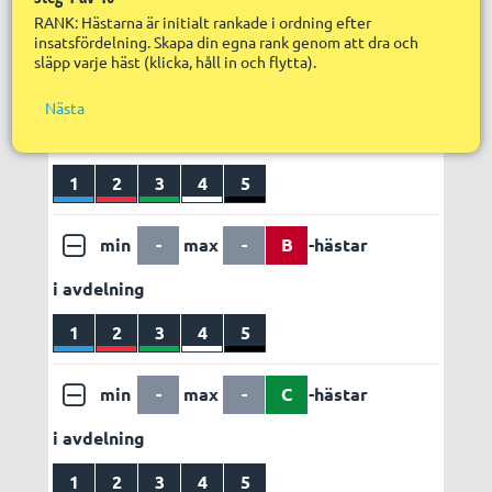
Nä
Utdelning
Egen vinstvärdering
RANK: Hästarna är initialt rankade i ordning efter
R
insatsfördelning. Skapa din egna rank genom att dra och
LÄGG TILL REGEL
ABC set 1
släpp varje häst (klicka, håll in och flytta).
R
S
in
f
min
-
max
-
A
-hästar
Nästa
R
i avdelning
R
s
S
1
2
3
4
5
p
min
-
max
-
B
-hästar
i avdelning
1
2
3
4
5
min
-
max
-
C
-hästar
i avdelning
1
2
3
4
5