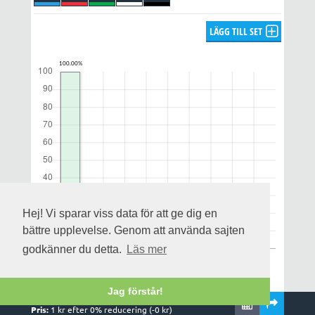
LÄGG TILL SET
Hej! Vi sparar viss data för att ge dig en
bättre upplevelse. Genom att använda sajten
godkänner du detta.
Läs mer
Jag förstår!
Rader:
1
,
1
system och
1
kuponger
Notera att utdelningsprognosen enbart gäller för alla rätt och
Pris:
1
kr efter
0
% reducering (-
0
kr)
uppskattas på streckfördelningen och omsättningen när