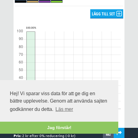
LÄGG TILL SET
Hej! Vi sparar viss data för att ge dig en
bättre upplevelse. Genom att använda sajten
godkänner du detta.
Läs mer
Jag förstår!
Rader:
1
,
1
system och
1
kuponger
Notera att utdelningsprognosen enbart gäller för alla rätt och
Pris:
2
kr efter
0
% reducering (-
0
kr)
uppskattas på streckfördelningen och omsättningen när