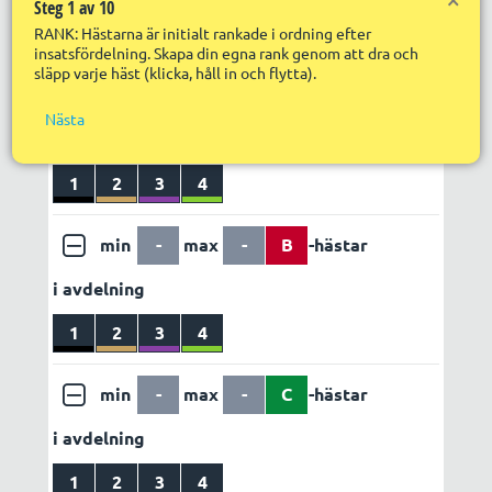
Steg 1 av 10
Nä
Utdelning
Egen vinstvärdering
RANK: Hästarna är initialt rankade i ordning efter
R
LÄGG TILL REGEL
ABC set 1
insatsfördelning. Skapa din egna rank genom att dra och
R
S
släpp varje häst (klicka, håll in och flytta).
in
f
min
-
max
-
A
-hästar
Nästa
R
i avdelning
R
s
S
1
2
3
4
p
min
-
max
-
B
-hästar
i avdelning
1
2
3
4
min
-
max
-
C
-hästar
i avdelning
1
2
3
4