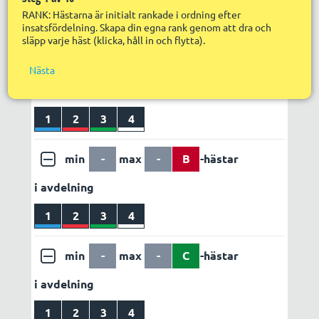
Nä
Utdelning
Egen vinstvärdering
RANK: Hästarna är initialt rankade i ordning efter
R
insatsfördelning. Skapa din egna rank genom att dra och
LÄGG TILL REGEL
ABC set 1
släpp varje häst (klicka, håll in och flytta).
R
S
in
f
min
-
max
-
A
-hästar
Nästa
R
i avdelning
R
s
S
1
2
3
4
p
min
-
max
-
B
-hästar
i avdelning
1
2
3
4
min
-
max
-
C
-hästar
i avdelning
1
2
3
4