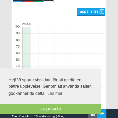
LÄGG TILL SET
Hej! Vi sparar viss data för att ge dig en
bättre upplevelse. Genom att använda sajten
godkänner du detta.
Läs mer
Jag förstår!
Rader:
1
,
1
system och
1
kuponger
Notera att utdelningsprognosen enbart gäller för alla rätt och
Pris:
2
kr efter
0
% reducering (-
0
kr)
uppskattas på streckfördelningen och omsättningen när